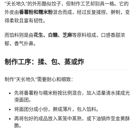
“天长地久”的外形酷似饺子，但制作工艺却别具一格。它的
外皮由
番薯粉和糯米粉
混合而成，经过反复揉捏、擀制，变
得柔软且富有韧性。
而馅料则是由
花生、白糖、芝麻
等原料组成，口感香甜浓
郁，香气扑鼻。
制作工序：揉、包、蒸或炸
制作“天长地久”需要耐心和细致：
先将番薯粉与糯米粉按比例混合，加入适量清水揉成光
滑面团。
将面团分成小份，擀成薄片，包入馅料。
再将包好的成品放入蒸笼中蒸熟，或下油锅炸至金黄酥
脆。