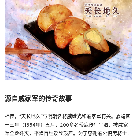
源自戚家军的传奇故事
相传，“天长地久”与明朝名将
戚继光
和戚家军有关。嘉靖四
十三年（1564年）五月，200多名倭寇侵犯平潭，被戚家
军全数歼灭，平潭百姓欢欣鼓舞。为了感谢戚公犒劳将士，