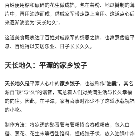
百姓便用糖和碾碎的花生做成馅，包在薯粉、地瓜擀制的薄
片中，再用油炸而成，供戚家军带走路上食用。这道点心后
来逐渐演变为“天长地久”。
这道美食既表达了百姓对戚家军的感恩之情，也寓意倭寇平
息、百姓得以安居乐业、日子长长久久。
天长地久：平潭的家乡饺子
天长地久
是平潭人心中的
家乡饺子
，也被称作“
油羹
”，其名
源自“饺”与“久”的谐音，寓意着人们对美满生活与长久幸福
的向往。因此，在平潭，家有喜事时都少不了这道承载祝福
的小吃。
制作方法：将凉透的熟番薯与薯粉掺合舂成粉皮，包入白
糖、葱花、花生末等香甜馅料，捏成饺子状，放入油锅中炸