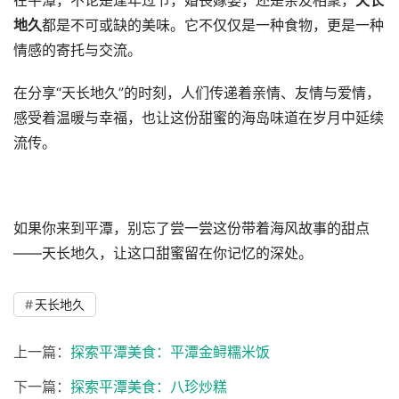
在平潭，不论是逢年过节，婚丧嫁娶，还是亲友相聚，
天长
地久
都是不可或缺的美味。它不仅仅是一种食物，更是一种
情感的寄托与交流。
在分享“天长地久”的时刻，人们传递着亲情、友情与爱情，
感受着温暖与幸福，也让这份甜蜜的海岛味道在岁月中延续
流传。
如果你来到平潭，别忘了尝一尝这份带着海风故事的甜点
——天长地久，让这口甜蜜留在你记忆的深处。
天长地久
上一篇：
探索平潭美食：平潭金鲟糯米饭
下一篇：
探索平潭美食：八珍炒糕