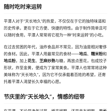
随时吃时来运转
平潭人对于“天长地久”的热爱，不仅仅在于它的独特味道和
历史传承，更在于它方便、快捷的特性。由于制作简单且可
以随时食用，平潭人常常将它视为一种“时来运转”的小吃。
在过去贫困的年代，油炸食品并不常见，因为油是相对奢侈
的食材。因此，平潭人用最常见的食材——
地瓜
、
糯米粉
和
地瓜粉
，加上
花生
、
芝麻炒熟
与糖，再放点葱花，包成饺子
形状，炸至金黄，便成为了家常美食。平潭人也常常将这种
美味称为“天长地久”，因为它不仅承载着百姓的希望，还寄
托着平潭人渴望长久幸福的心愿。
节庆里的“天长地久”，情感的纽带