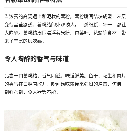
当滚烫的高汤遇上和泥状的薯粉，薯粉瞬间结块成型，表层
变得晶莹剔透。薯粉结的外观诱人，口感细腻，每一口都让
人陶醉。薯粉结周围漂浮着米粉、包菜叶、花蛤等食材，带
来了丰富的层次感。
令人陶醉的香气与味道
品尝一口薯粉结，香气四溢，味道鲜美。鱼干、花生和肉片
的香气在口腔内散开，瞬间给味蕾带来强烈的冲击，仿佛一
剂强心剂，令人欲罢不能。