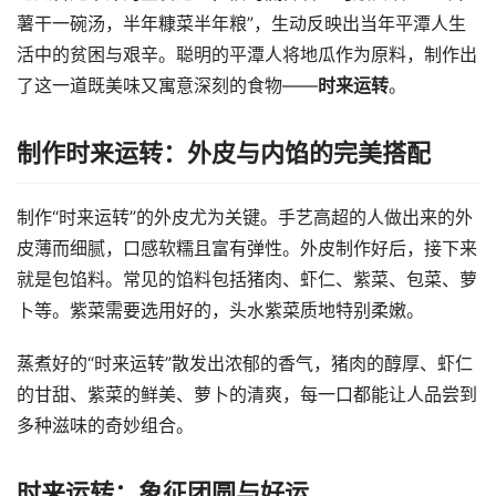
薯干一碗汤，半年糠菜半年粮”，生动反映出当年平潭人生
活中的贫困与艰辛。聪明的平潭人将地瓜作为原料，制作出
了这一道既美味又寓意深刻的食物——
时来运转
。
制作时来运转：外皮与内馅的完美搭配
制作“时来运转”的外皮尤为关键。手艺高超的人做出来的外
皮薄而细腻，口感软糯且富有弹性。外皮制作好后，接下来
就是包馅料。常见的馅料包括猪肉、虾仁、紫菜、包菜、萝
卜等。紫菜需要选用好的，头水紫菜质地特别柔嫩。
蒸煮好的“时来运转”散发出浓郁的香气，猪肉的醇厚、虾仁
的甘甜、紫菜的鲜美、萝卜的清爽，每一口都能让人品尝到
多种滋味的奇妙组合。
时来运转：象征团圆与好运