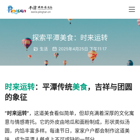
探索平潭美食：时来运转
生活
2025年4月25日 下午11:17
时来运转
：平潭传统
美食
，吉祥与团圆
的象征
“时来运转”
，这道美食看似简单，但却充满着深厚的文化寓
意与情感寄托。它的外皮由地瓜和面粉制成，形状类似汤
圆，内馅丰富多样。每逢节日，家家户户都会制作这道美
味，成为平潭人餐桌上不可或缺的一部分。