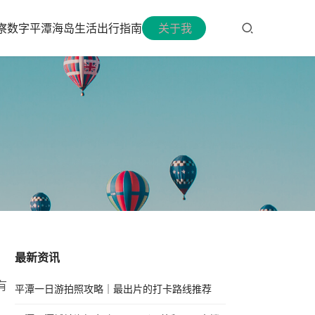
察
数字平潭
海岛生活
出行指南
关于我
最新资讯
有
平潭一日游拍照攻略｜最出片的打卡路线推荐
：