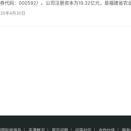
券代码：000592）。公司注册资本为19.32亿元，是福建省农
级重点龙头企业。 公司总部位于福建省平潭综合实验区北厝镇
025年4月30日
场四层，经营领域涵盖多个行业，当前主营业务包括： 造林营
与销售 贸易业务 与平潭综合实验区开放开发相关业务 生产与技
拥有四条中高密度纤维板生产线，年产能超过…
潭国际旅游岛
平潭概况
常见问题
问答社区
合作伙伴
服务