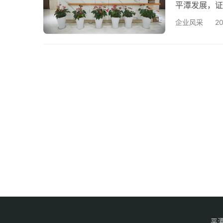
平潭发展，证
林业产业化省
企业风采
2
湾大道中福广
林木产品加工
能力： 公司
平