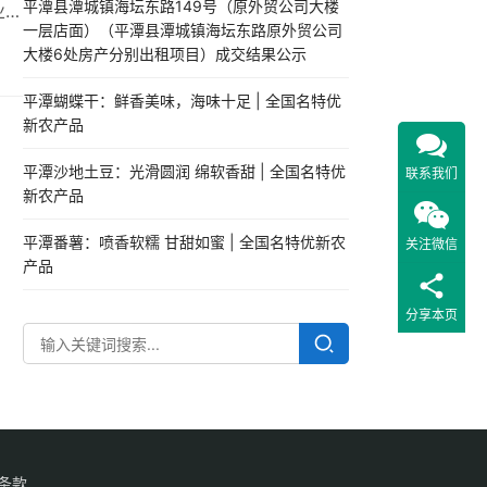
平潭县潭城镇海坛东路149号（原外贸公司大楼
业、
一层店面）（平潭县潭城镇海坛东路原外贸公司
金井
大楼6处房产分别出租项目）成交结果公示
林
术
平潭蝴蝶干：鲜香美味，海味十足 | 全国名特优
新农产品
平潭沙地土豆：光滑圆润 绵软香甜 | 全国名特优
联系我们
新农产品
平潭番薯：喷香软糯 甘甜如蜜 | 全国名特优新农
关注微信
产品
分享本页
条款