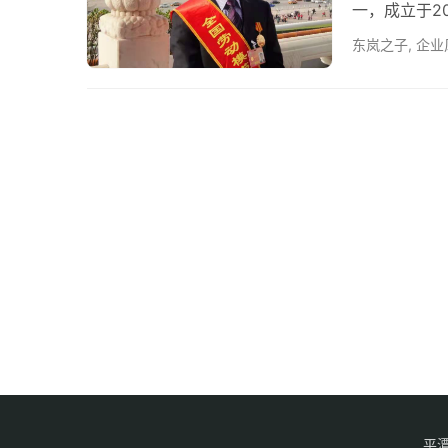
一，成立于2
地和国家养猪
东岚之子
,
企业
环。公司已被
新与环保：打
区，年产商品
平