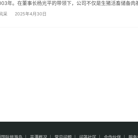
003年。在董事长杨光平的带领下，公司不仅是生猪活畜储备肉
标准化示范场，还积极推动生态环保养殖与现代农牧业的良性循
风采
2025年4月30日
认定为农业产业化国家重点龙头企业、福建省级重点龙头企业。
造生态养殖新模式 目前，阳光农业已建立了1500亩的生态养殖
猪10万头，平均每日出栏生猪300头，供应平潭及外地市场。…
潭国际旅游岛
平潭概况
常见问题
问答社区
合作伙伴
服务