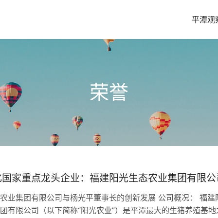
平潭观
荣誉
化国家重点龙头企业：福建阳光生态农业集团有限公
农业集团有限公司与杨光平董事长的创新发展 公司概况： 福建
团有限公司（以下简称“阳光农业”）是平潭最大的生猪养殖基地