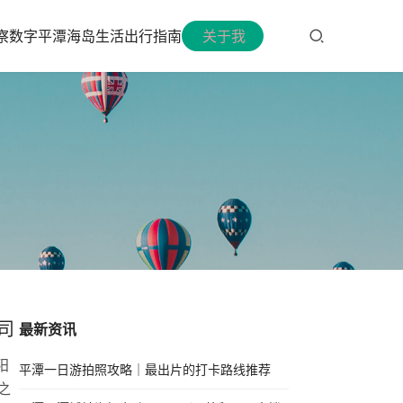
察
数字平潭
海岛生活
出行指南
关于我
司
最新资讯
阳
平潭一日游拍照攻略｜最出片的打卡路线推荐
之