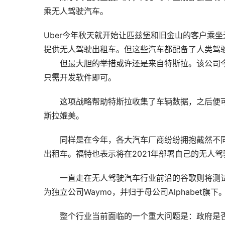
乘无人驾驶汽车。
Uber今年秋天就开始让匹兹堡和旧金山的客户乘坐
提供无人驾驶出租车。但这些汽车都配备了人类驾
但最大胆的举措或许还是来自特斯拉。该公司
只需开发软件即可。
这项战略帮助
特斯拉
收集了车辆数据，之后便
斯拉媲美。
同样是在今年，各大汽车厂商纷纷拥抱截然不同
出租车。福特也表示将在2021年部署自己的无人
一直走在无人驾驶汽车行业前沿的谷歌则将测试
为独立公司Waymo，并归于母公司Alphabet旗
整个行业当前面临的一个重大问题是：政府是