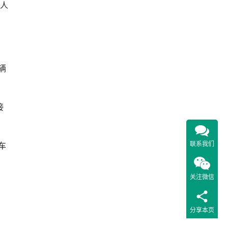
无人
辆
。
接
联系我们
车
关注微信
分享本页