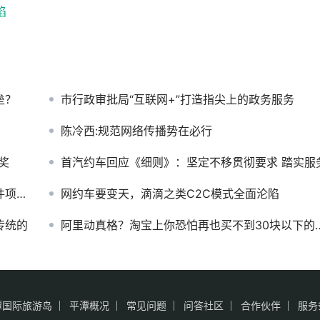
陷
垒？
市行政审批局“互联网+”打造指尖上的政务服务
陈冷西:规范网络传播势在必行
奖
首汽约车回应《细则》：坚定不移贯彻要求 踏实服
开发
网约车要变天，滴滴之类C2C模式全面沦陷
传统的
阿里动真格？淘宝上你恐怕再也买不到30块以下的数据线
潭国际旅游岛
平潭概况
常见问题
问答社区
合作伙伴
服务