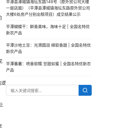
平潭县潭城镇海坛东路149号（原外贸公司大楼
一层店面）（平潭县潭城镇海坛东路原外贸公司
大楼6处房产分别出租项目）成交结果公示
的
平潭蝴蝶干：鲜香美味，海味十足 | 全国名特优
新农产品
平潭沙地土豆：光滑圆润 绵软香甜 | 全国名特优
新农产品
花
平潭番薯：喷香软糯 甘甜如蜜 | 全国名特优新农
产品
的逻
上
试