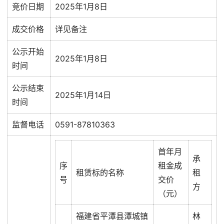
竞价日期
2025年1月8日
成交价格
详见备注
公示开始
2025年1月8日
时间
公示结束
2025年1月14日
时间
监督电话
0591-87810363
首年月
承
序
租金成
租赁标的名称
租
号
交价
方
（元）
福建省平潭县潭城镇
林