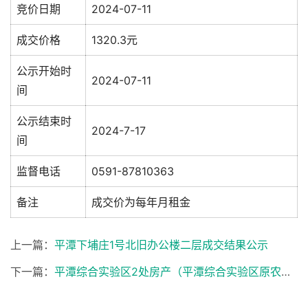
竞价日期
2024-07-11
成交价格
1320.3元
公示开始时
2024-07-11
间
公示结束时
2024-7-17
间
监督电话
0591-87810363
备注
成交价为每年月租金
上一篇：
平潭下埔庄1号北旧办公楼二层成交结果公示
下一篇：
平潭综合实验区2处房产（平潭综合实验区原农机公司4处资产分别出租）成交结果公示